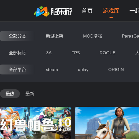
未登录
券
想玩
1
2
3
卡通游戏大全 - 网页版在线免费
首页
游戏库
一
全部分类
新游上架
MOD增强
ParasG
动作
射击
竞速
冒
全部标签
3A
FPS
ROGUE
即时战略
交互艺术
经营
全部平台
steam
uplay
ORIGIN
生存
战争
写实
末
最热
最新
神秘
动漫
搞笑