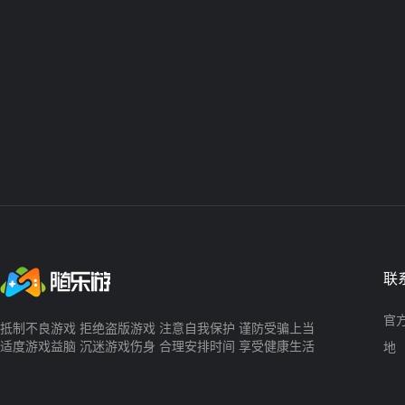
联
官方
抵制不良游戏 拒绝盗版游戏 注意自我保护 谨防受骗上当
适度游戏益脑 沉迷游戏伤身 合理安排时间 享受健康生活
地