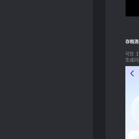
存档消
可在【
生成问