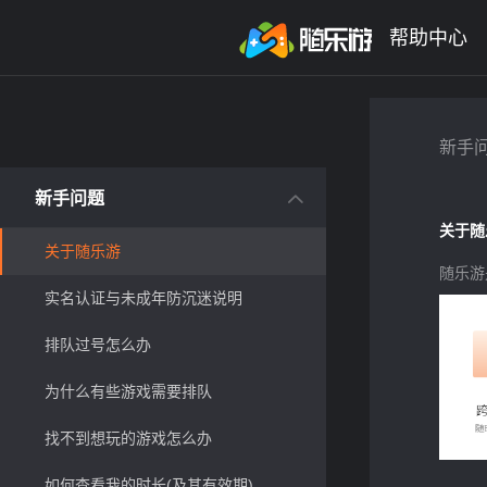
未登录
券
想玩
1
2
3
帮助中心
新手问题 - 随乐游云游戏
新手
新手问题
关于随
关于随乐游
随乐游
实名认证与未成年防沉迷说明
排队过号怎么办
为什么有些游戏需要排队
找不到想玩的游戏怎么办
如何查看我的时长(及其有效期)