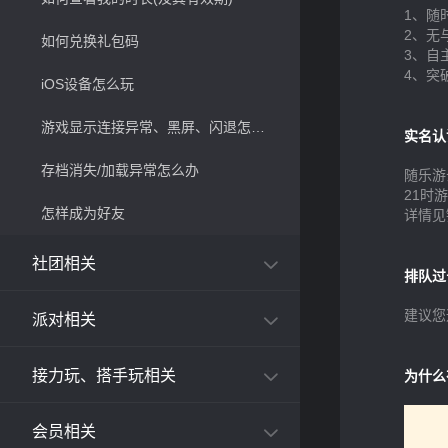
1、随
2、无
如何兑换礼包码
3、自
4、突
iOS设备怎么玩
游戏显示连接异常、黑屏、闪退怎么办
实名认
存档消失/加载异常怎么办
随乐游
21时
怎样成为好友
详情见链接
社团相关
排队过
建议您
派对相关
接力玩、搭手玩相关
为什么
会员相关