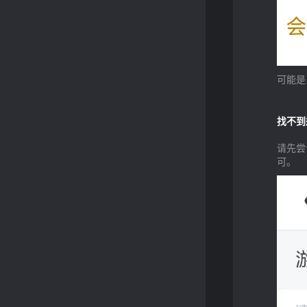
可能是
找不到
请先尝
可。