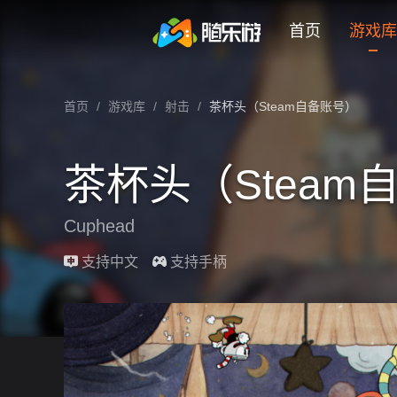
未登录
券
想玩
1
2
3
茶杯头（Steam自备账号）
首页
游戏库
茶杯头（Steam自备账号） 云游戏在线玩
首页
/
游戏库
/
射击
/
茶杯头（Steam自备账号）
茶杯头（Steam
Cuphead
最近更新：2026-03-17
支持中文
支持手柄