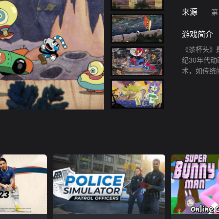
来源
第
游戏简介
《茶杯头》
纪30年代
术，如传统