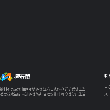
联
官方
抵制不良游戏 拒绝盗版游戏 注意自我保护 谨防受骗上当
适度游戏益脑 沉迷游戏伤身 合理安排时间 享受健康生活
地