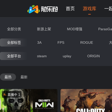
未登录
券
想玩
1
2
3
射击游戏大全 - 网页版在线免费
首页
游戏库
一
全部分类
新游上架
MOD增强
ParasG
动作
射击
竞速
冒
全部标签
3A
FPS
ROGUE
即时战略
交互艺术
经营
全部平台
steam
uplay
ORIGIN
生存
战争
写实
末
最热
最新
神秘
动漫
搞笑
直播中 1