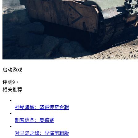
启动游戏
评测
9
>
相关推荐
神秘海域：盗贼传奇合辑
刺客信条：奥德赛
对马岛之魂：导演剪辑版