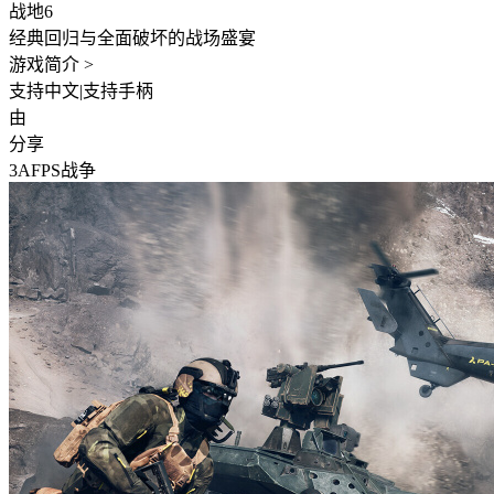
战地6
经典回归与全面破坏的战场盛宴
游戏简介 >
支持中文
|
支持手柄
由
分享
3A
FPS
战争