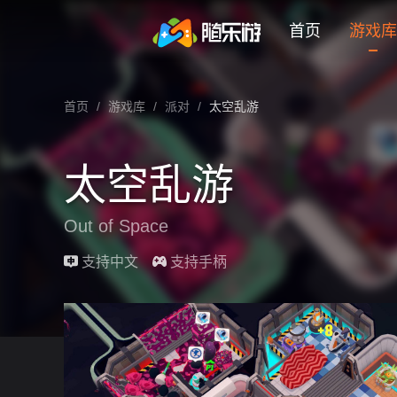
未登录
券
想玩
1
2
3
太空乱游
首页
游戏库
太空乱游 云游戏在线玩介绍
首页
/
游戏库
/
派对
/
太空乱游
太空乱游
Out of Space
最近更新：2026-03-17
支持中文
支持手柄