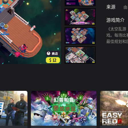
来源
由
游戏简介
《太空乱游（
戏。每场比
最佳规划和
这乱七八糟
液、购买和