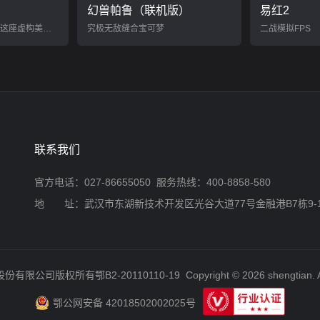
幻兽帕鲁（联机版）
易红2
欢迎来到布莱顿！加入这座虚构美国城市的警队，体验警官的日常生活。
究极无敌缝合宝可梦
二战模拟FPS
联系我们
官方电话：027-86655050 服务热线：400-8858-580
地 址：武汉市东湖新技术开发区光谷大道77号金融港B7栋9-
股份有限公司版权所有
鄂B2-20110110-19
Copyright © 2026 shengtian. A
鄂公网安备 42018502002025号