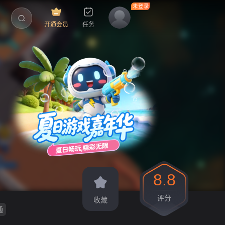
开通会员
任务
8.8
评分
收藏
通