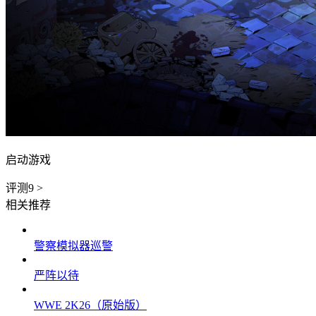
启动游戏
评测
9
>
相关推荐
警察模拟器巡警
严阵以待
WWE 2K26（原始版）