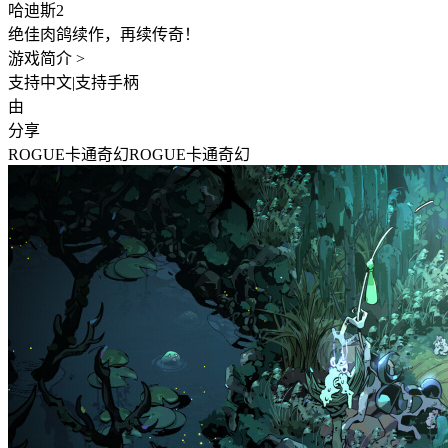
哈迪斯2
绝佳肉鸽续作，再续传奇！
游戏简介 >
支持中文
|
支持手柄
由
分享
ROGUE
卡通
奇幻
ROGUE
卡通
奇幻