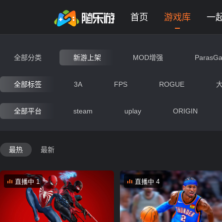
未登录
券
想玩
1
2
3
新游上架游戏大全 - 网页版在线
首页
游戏库
一
全部分类
新游上架
MOD增强
ParasG
动作
射击
竞速
冒
全部标签
3A
FPS
ROGUE
即时战略
交互艺术
经营
全部平台
steam
uplay
ORIGIN
生存
战争
写实
末
最热
最新
神秘
动漫
搞笑
直播中 1
直播中 4