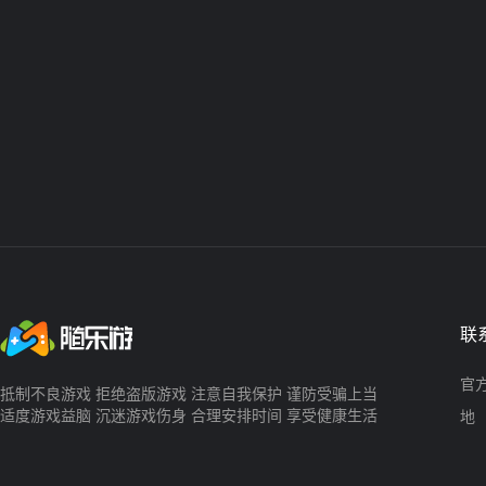
联
官方
抵制不良游戏 拒绝盗版游戏 注意自我保护 谨防受骗上当
适度游戏益脑 沉迷游戏伤身 合理安排时间 享受健康生活
地