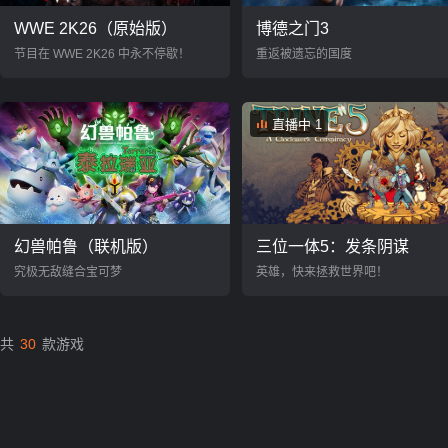
WWE 2K26（原始版）
博德之门3
节目在 WWE 2K26 中永不停歇！
重返被遗忘的国度
直播中 1
幻兽帕鲁（联机版）
三位一体5：发条阴谋
究极无敌缝合宝可梦
英雄，快来拯救世界吧！
共
30
款游戏