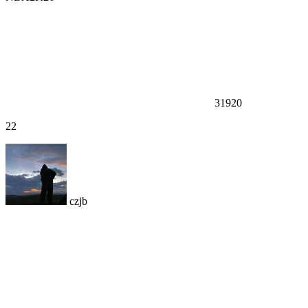
31920
22
czjb