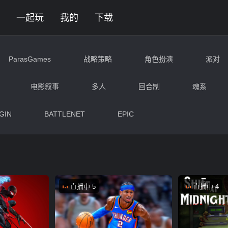
免费玩 | 随乐游云游戏平台
一起玩
我的
下载
ParasGames
战略策略
角色扮演
派对
冒险
复古卷轴
格斗
解谜
电影叙事
多人
回合制
魂系
台跳跃
沙盒
生存
战争
写实
GIN
BATTLENET
EPIC
科幻
动漫
搞笑
直播中 5
直播中 4