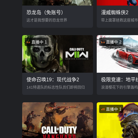
恐龙岛（免账号）
漫威蜘蛛侠2
这才是我想要的恐龙世界
带上面罩拯救这座城市
直播中 1
直播中 2
使命召唤19：现代战争2
极限竞速：地平
141特遣队的标志性队员们即将回归
浪漫樱花下的引擎轰鸣
直播中 1