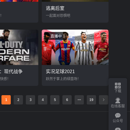
逃离后室
！
一起面对恐惧吧
直播中 1
6：现代战争
实况足球2021
快感！
跃然于掌上的绿茵场！
下载
1
2
3
4
5
6
19
在线客服
公众号