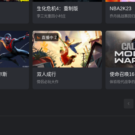
生化危机4：重制版
NBA2K23
李三光重回小村庄
乔丹挑战赛回归
直播中 2
尔斯
双人成行
使命召唤1
情侣必玩大作
体验现代战争的