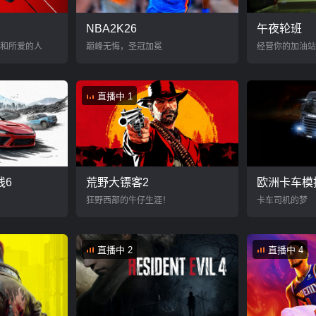
NBA2K26
午夜轮班
和所爱的人
巅峰无悔，圣冠加冕
经营你的加油站
直播中 1
线6
荒野大镖客2
欧洲卡车模
狂野西部的牛仔生涯！
卡车司机的梦
直播中 2
直播中 4