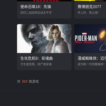
使命召唤18：先锋
赛博朋克2077
回归二战战场征战太平洋
早上好，夜之城！
生化危机9：安魂曲
漫威蜘蛛侠：迈
予生者恐惧，给尸者安魂
成为新一代的蜘蛛侠！
共
363
款游戏