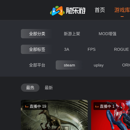
未登录
券
想玩
1
2
3
steam游戏大全 - 网页版在线
首页
游戏库
全部分类
新游上架
MOD增强
动作
射击
竞速
全部标签
3A
FPS
ROGUE
卡牌
开放世界
平
全部平台
steam
uplay
ORI
奇幻
像素
国风
最热
最新
直播中 19
直播中 1