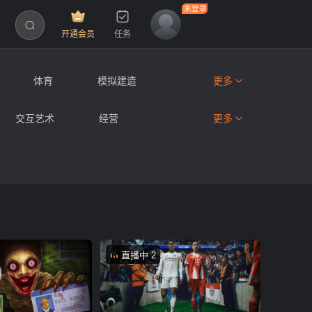
开通会员
任务
体育
模拟建造
更多
恐怖
网络
休闲游戏
交互艺术
经营
更多
末世
卡通
魔幻
直播中 2