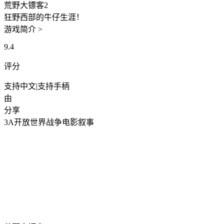
荒野大镖客2
狂野西部的牛仔生涯！
游戏简介 >
9.4
评分
支持中文
|
支持手柄
由
分享
3A
开放世界
战争
电影叙事