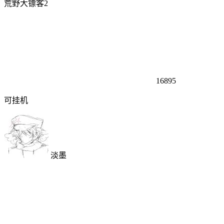
荒野大镖客2
16895
可挂机
淡墨