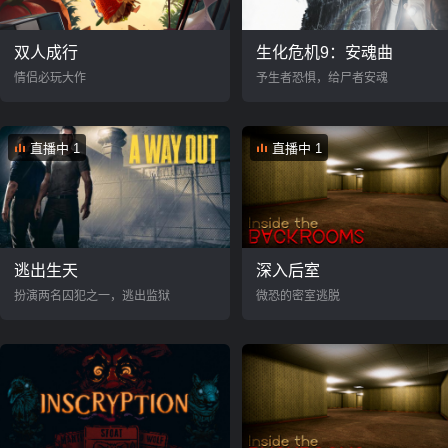
双人成行
生化危机9：安魂曲
情侣必玩大作
予生者恐惧，给尸者安魂
直播中 1
直播中 1
逃出生天
深入后室
扮演两名囚犯之一，逃出监狱
微恐的密室逃脱