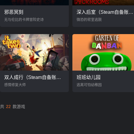
邪恶冥刻
深入后室（Steam自备账号）
无与伦比的卡牌冒险史诗
微恐的密室逃脱
双人成行（Steam自备账号）
班班幼儿园
感情修复大师
逃离可怕幼稚园
共
22
款游戏