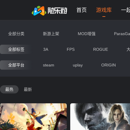
未登录
券
想玩
1
2
3
解谜游戏大全 - 网页版在线免费
首页
游戏库
一
全部分类
新游上架
MOD增强
ParasG
动作
射击
竞速
冒
全部标签
3A
FPS
ROGUE
即时战略
交互艺术
经营
全部平台
steam
uplay
ORIGIN
生存
战争
写实
末
最热
最新
神秘
动漫
搞笑