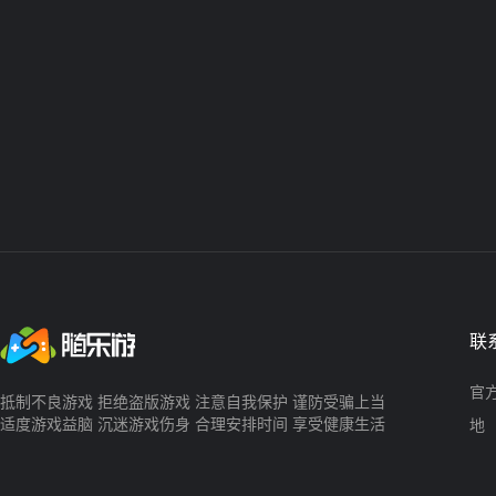
联
官方
抵制不良游戏 拒绝盗版游戏 注意自我保护 谨防受骗上当
适度游戏益脑 沉迷游戏伤身 合理安排时间 享受健康生活
地