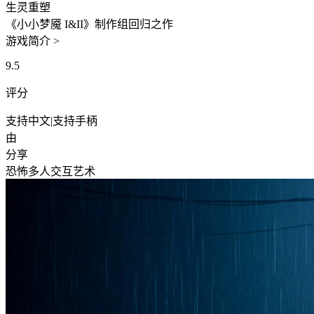
生灵重塑
《小小梦魇 I&II》制作组回归之作
游戏简介 >
9.5
评分
支持中文
|
支持手柄
由
分享
恐怖
多人
交互艺术