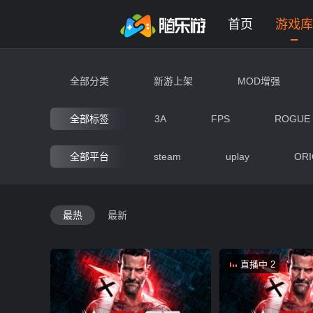
未登录
券
想玩
1
2
3
格斗游戏大全 - 网页版在线免费
首页
游戏库
全部分类
新游上架
MOD增强
动作
射击
竞速
全部标签
3A
FPS
ROGUE
卡牌
开放世界
平
全部平台
steam
uplay
ORI
奇幻
像素
国风
最热
最新
直播中 2