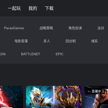
玩 | 随乐游云游戏平台
一起玩
我的
下载
ParasGames
战略策略
角色扮演
派对
冒险
复古卷轴
格斗
解谜
电影叙事
多人
回合制
魂系
台跳跃
沙盒
生存
战争
写实
GIN
BATTLENET
EPIC
科幻
动漫
搞笑
直播中 3