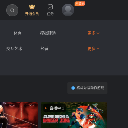
开通会员
任务
体育
模拟建造
更多
恐怖
网络
休闲游戏
交互艺术
经营
更多
末世
卡通
魔幻
格斗对战动作游戏
直播中 1