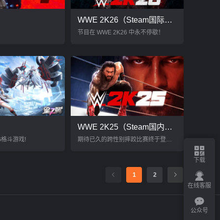
WWE 2K26（Steam国际自备账号）
节目在 WWE 2K26 中永不停歇！
WWE 2K25（Steam国内自备账号）
G格斗游戏!
期待已久的跨性别摔跤比赛终于登场！
下载
1
2
在线客服
公众号