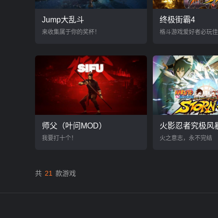
Jump大乱斗
终极街霸4
来收集属于你的奖杯！
格斗游戏爱好者必玩佳
师父（叶问MOD）
火影忍者究极风
我要打十个！
火之意志，永不完结
共
21
款游戏