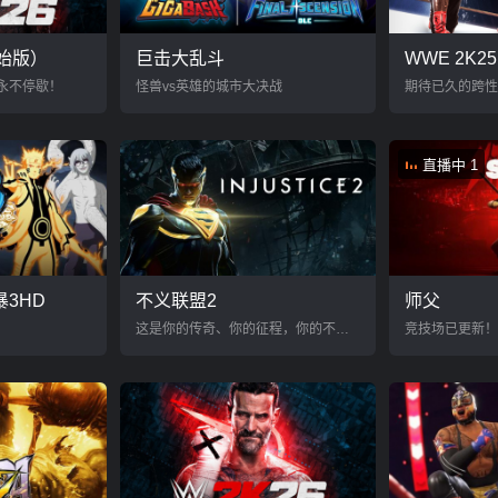
原始版）
巨击大乱斗
WWE 2K25
 中永不停歇！
怪兽vs英雄的城市大决战
直播中 1
3HD
不义联盟2
师父
这是你的传奇、你的征程，你的不义联盟
竞技场已更新！