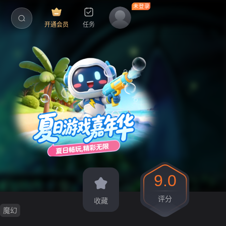
开通会员
任务
9.0
评分
收藏
魔幻