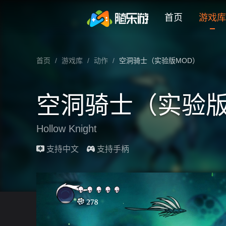
未登录
券
想玩
1
2
3
空洞骑士（实验版MOD）
首页
游戏库
空洞骑士（实验版MOD） 云游戏在线玩介
首页
/
游戏库
/
动作
/
空洞骑士（实验版MOD）
空洞骑士（实验版
Hollow Knight
最近更新：2026-04-21
支持中文
支持手柄