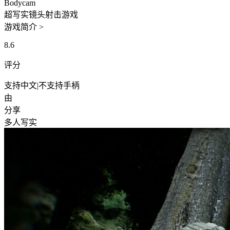
Bodycam
超写实镜头射击游戏
游戏简介 >
8.6
评分
支持中文
|
不支持手柄
由
分享
多人
写实