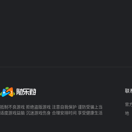
联
官方
抵制不良游戏 拒绝盗版游戏 注意自我保护 谨防受骗上当
适度游戏益脑 沉迷游戏伤身 合理安排时间 享受健康生活
地