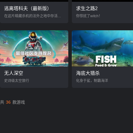
逃离塔科夫（最新版）
求生之路2
在这片暗藏杀机的法外之地中存活下来
你惊扰了witch！
无人深空
海底大猎杀
史诗级太空旅行
化身于鲨，制霸海洋
共
36
款游戏