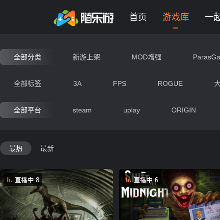
未登录
券
想玩
1
2
3
生存游戏大全 - 网页版在线免费
首页
游戏库
一
全部分类
新游上架
MOD增强
ParasG
动作
射击
竞速
冒
全部标签
3A
FPS
ROGUE
即时战略
交互艺术
经营
全部平台
steam
uplay
ORIGIN
生存
战争
写实
末
最热
最新
神秘
动漫
搞笑
直播中 8
直播中 6