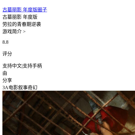
古墓丽影 年度版圈子
古墓丽影 年度版
劳拉的青春期逆袭
游戏简介 >
8.8
评分
支持中文
|
支持手柄
由
分享
3A
电影叙事
奇幻