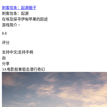
刺客信条：起源圈子
刺客信条：起源
在埃及探寻伊甸苹果的踪迹
游戏简介 >
8.8
评分
支持中文
|
支持手柄
由
分享
3A
电影叙事
狙击潜行
奇幻