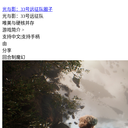
光与影：33号远征队圈子
光与影：33号远征队
唯美与硬核并存
游戏简介 >
支持中文
|
支持手柄
由
分享
回合制
魔幻