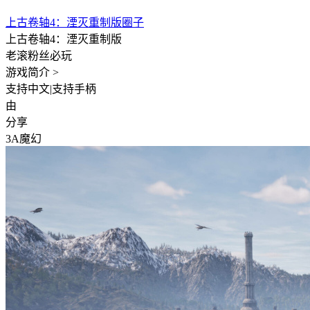
上古卷轴4：湮灭重制版圈子
上古卷轴4：湮灭重制版
老滚粉丝必玩
游戏简介 >
支持中文
|
支持手柄
由
分享
3A
魔幻