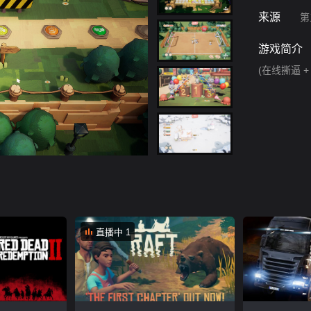
来源
第
游戏简介
(在线撕逼 +
直播中 1