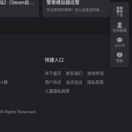
欧洲卡车模拟2（Steam自备账号）
警察模拟器巡警
欢迎来到布莱顿！加入这座虚构美国城市的警队，体验警官的日常生活。
下载
在线客服
公众号
快捷入口
帮助
关于盛天
联系我们
游戏申请
11楼
用户协议
会员协议
隐私政策
儿童隐私政策
ll Rights Reserved