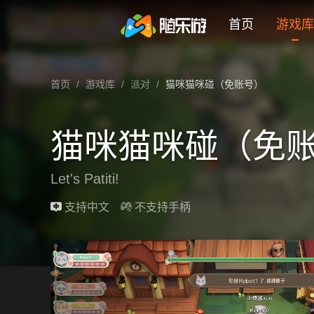
未登录
券
想玩
1
2
3
猫咪猫咪碰（免账号）
首页
游戏库
猫咪猫咪碰（免账号） 云游戏在线玩介绍
首页
/
游戏库
/
派对
/
猫咪猫咪碰（免账号）
猫咪猫咪碰（免
Let's Patiti!
最近更新：2025-07-06
支持中文
不支持手柄