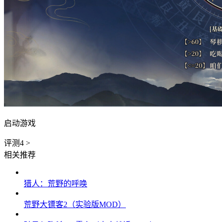
启动游戏
评测
4
>
相关推荐
猎人：荒野的呼唤
荒野大镖客2（实验版MOD）