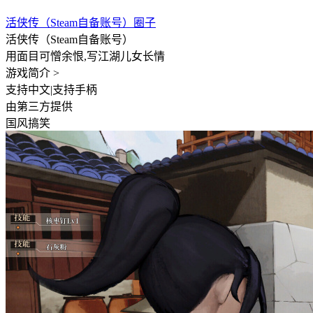
活侠传（Steam自备账号）圈子
活侠传（Steam自备账号）
用面目可憎余恨,写江湖儿女长情
游戏简介 >
支持中文
|
支持手柄
由第三方提供
国风
搞笑