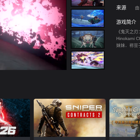
来源
由
游戏简介
《鬼灭之刃：火之
Hinokam
妹妹．祢豆