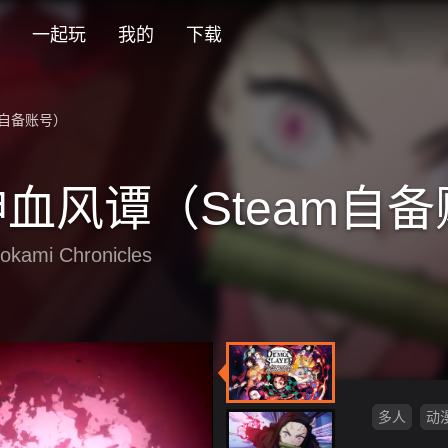
am自备账号）
一起玩
我的
下载
号） 云游戏在线玩介绍
m自备账号）
血风谭（Steam自
okami Chronicles
多人
动