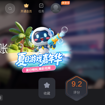
开通会员
任务
备账号）
9.2
评分
收藏
漫