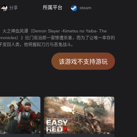
所属平台
分享
steam
神血风谭（Demon Slayer -Kimetsu no Yaiba- The
i Chronicles）》灶门炭治郎一家惨遭杀害，而为了让唯一幸存的
子变回人类，他将握起刀刃与恶鬼战斗。
该游戏不支持游玩