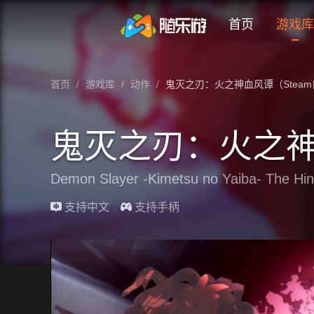
未登录
券
想玩
1
2
3
鬼灭之刃：火之神血风谭（Ste
首页
游戏库
鬼灭之刃：火之神血风谭（Steam自备账
首页
/
游戏库
/
动作
/
鬼灭之刃：火之神血风谭（Stea
鬼灭之刃：火之神
Demon Slayer -Kimetsu no Yaiba- The Hin
最近更新：2026-08-03
支持中文
支持手柄