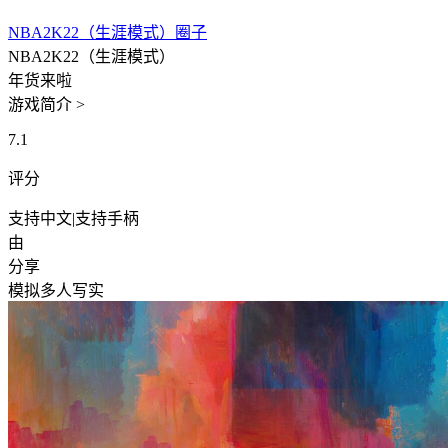
NBA2K22（生涯模式）圈子
NBA2K22（生涯模式）
年货来啦
游戏简介 >
7.1
评分
支持中文
|
支持手柄
由
分享
模拟
多人
写实