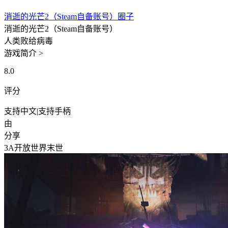
消逝的光芒2（Steam自备账号）圈子
消逝的光芒2（Steam自备账号）
人类败给病毒
游戏简介 >
8.0
评分
支持中文
|
支持手柄
由
分享
3A
开放世界
末世