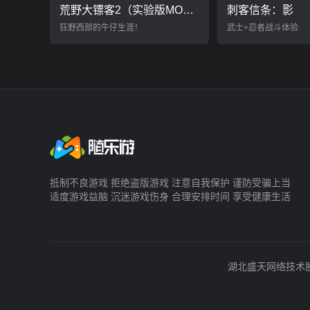
荒野大镖客2（实验版MOD）
刺客信条：影
狂野西部的牛仔生涯！
武士+忍者战斗体验
抵制不良游戏 拒绝盗版游戏 注意自我保护 谨防受骗上当
适度游戏益脑 沉迷游戏伤身 合理安排时间 享受健康生活
湖北盛天网络技术