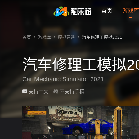
未登录
券
想玩
1
2
3
汽车修理工模拟2021
首页
游戏库
汽车修理工模拟2021 云游戏在线玩介绍
首页
/
游戏库
/
模拟建造
/
汽车修理工模拟2021
汽车修理工模拟20
Car Mechanic Simulator 2021
最近更新：2026-07-09
支持中文
不支持手柄