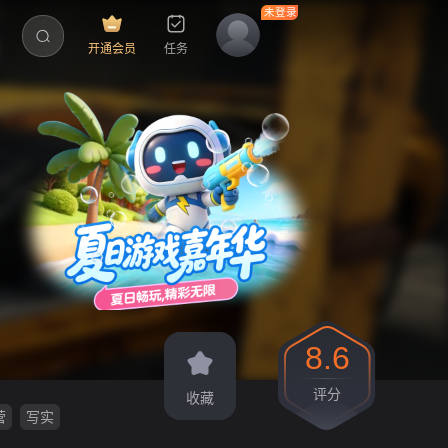
开通会员
任务
8.6
评分
收藏
营
写实