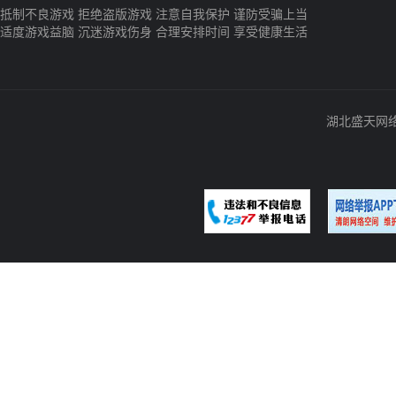
抵制不良游戏 拒绝盗版游戏 注意自我保护 谨防受骗上当
适度游戏益脑 沉迷游戏伤身 合理安排时间 享受健康生活
湖北盛天网